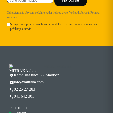
Naroči se
Od prejemanja obvestil se lahko kadar koli odjavite. Več podrobnosti:
Politika
zasebnosti
.
Strinjam se s politiko zasebnosti in obdelavo osebnih podatkov za namen
pošiljanja e-novic.
MITRAKA d.o.o.
Kamniška ulica 35, Maribor
info@mitraka.com
02 25 27 283
041 642 301
PODJETJE