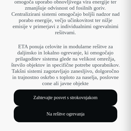
omogoča uporabo obnovljivega vira energije ter
zmanjšuje odvisnost od fosilnih goriv.
Centralizirani sistemi omogočajo boljši nadzor nad
porabo energije, večjo učinkovitost ter nižje
emisije v primerjavi z individualnimi ogrevalnimi
rešitvami.
ETA ponuja celovite in modularne rešitve za
daljinsko in lokalno ogrevanje, ki omogočajo
prilagoditev sistema glede na velikost omrežja,
število objektov in specifične potrebe uporabnikov.
Takšni sistemi zagotavljajo zanesljivo, dolgoročno
in trajnostno oskrbo s toploto za naselja, poslovne
cone ali javne objekte
Zahtevajte posvet s strokovnjakom
Na rešitve ogrevanja