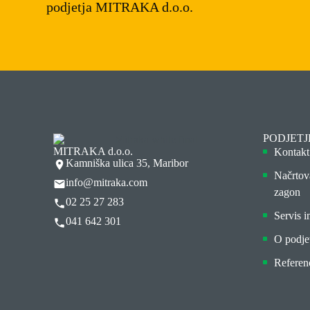
podjetja MITRAKA d.o.o.
PODJETJ
MITRAKA d.o.o.
Kontakt
Kamniška ulica 35, Maribor
Načrtov
info@mitraka.com
zagon
02 25 27 283
Servis i
041 642 301
O podje
Referen