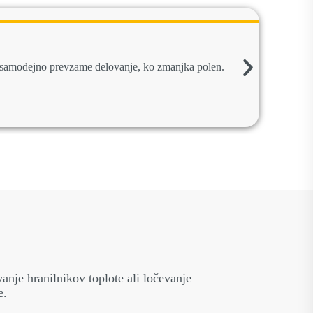
ET
em samodejno prevzame delovanje, ko zmanjka polen.
Pele
Pril
Raz
anje hranilnikov toplote ali ločevanje
e.