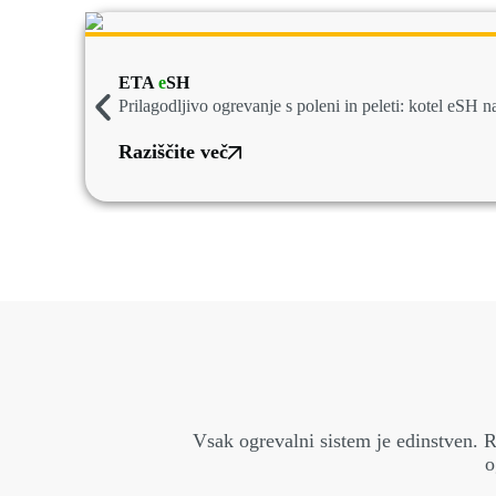
ETA
e
SH
Prilagodljivo ogrevanje s poleni in peleti: kotel eS
Raziščite več
Vsak ogrevalni sistem je edinstven. R
o