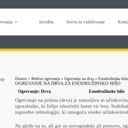
revanja
Izvedba
Servis in vzdrževanje
Kont
Domov
»
Rešitve ogrevanja
»
Ogrevanje na drva
»
Enodružinska hiša
OGREVANJE NA DRVA ZA ENODRUŽINSKO HIŠO
Ogrevanje: Drva
Enodružinske hiše
Ogrevanje na polena (drva) je zanesljiva in učinkovita
uporabnike, ki želijo izkoristiti lastni vir lesa. Sodob
napredno tehnologijo, ki omogoča visoko učinkovitost,
Ne glede na to, ali gre za novogradnjo ali prenovo, o