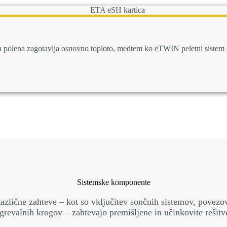
H na polena zagotavlja osnovno toploto, medtem ko eTWIN peletni sist
Sistemske komponente
azlične zahteve – kot so vključitev sončnih sistemov, povezov
grevalnih krogov – zahtevajo premišljene in učinkovite rešitv