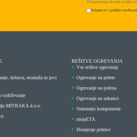
Od prejemanja obvestil se lahko ka
Strinjam se s politiko zasebnos
E
REŠITVE OGREVANJA
Vse rešitve ogrevanja
anje, dobava, montaža in prvi
Ogrevanje na pelete
Ogrevanje na polena
n vzdrževanje
Ogrevanje na sekance
tju MITRAKA d.o.o.
Sistemske komponente
ce
mojaETA
Hranjenje peletov