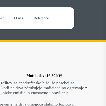
akt
O nas
Reference
Moč kotlov: 16-30 kW
 rešitev za enodružinske hiše, še posebej za
ni kotli na drva združujejo tradicionalno ogrevanje z
 nizke emisije in enostavno upravljanje.
grevanje na drva omogoča stabilno toploto in