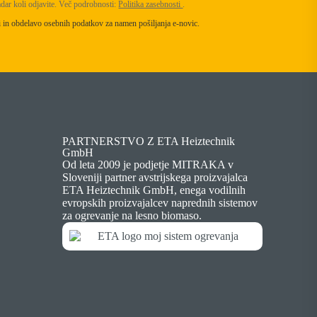
dar koli odjavite. Več podrobnosti:
Politika zasebnosti
.
ti in obdelavo osebnih podatkov za namen pošiljanja e-novic.
PARTNERSTVO Z ETA Heiztechnik
GmbH
Od leta 2009 je podjetje MITRAKA v
Sloveniji partner avstrijskega proizvajalca
ETA Heiztechnik GmbH, enega vodilnih
evropskih proizvajalcev naprednih sistemov
za ogrevanje na lesno biomaso.