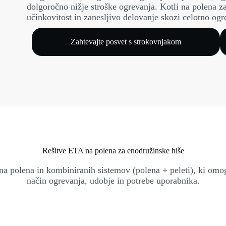
dolgoročno nižje stroške ogrevanja. Kotli na polena z
učinkovitost in zanesljivo delovanje skozi celotno og
Zahtevajte posvet s strokovnjakom
Rešitve ETA na polena za enodružinske hiše
a polena in kombiniranih sistemov (polena + peleti), ki omo
način ogrevanja, udobje in potrebe uporabnika.