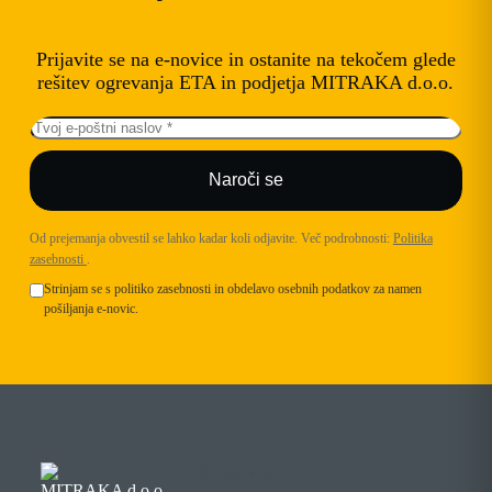
Prijavite se na e-novice in ostanite na tekočem glede
rešitev ogrevanja ETA in podjetja MITRAKA d.o.o.
Naroči se
Od prejemanja obvestil se lahko kadar koli odjavite. Več podrobnosti:
Politika
zasebnosti
.
Strinjam se s politiko zasebnosti in obdelavo osebnih podatkov za namen
pošiljanja e-novic.
MITRAKA d.o.o.