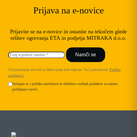
Prijava na e-novice
Prijavite se na e-novice in ostanite na tekočem glede
rešitev ogrevanja ETA in podjetja MITRAKA d.o.o.
Naroči se
Od prejemanja obvestil se lahko kadar koli odjavite. Več podrobnosti:
Politika
zasebnosti
.
Strinjam se s politiko zasebnosti in obdelavo osebnih podatkov za namen
pošiljanja e-novic.