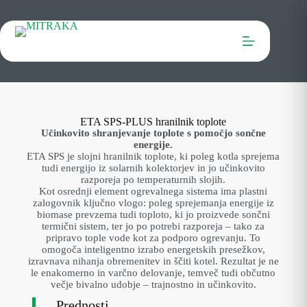
ETA SPS-PLUS hranilnik toplote
Učinkovito shranjevanje toplote s pomočjo sončne
energije.
ETA SPS je slojni hranilnik toplote, ki poleg kotla sprejema
tudi energijo iz solarnih kolektorjev in jo učinkovito
razporeja po temperaturnih slojih.
Kot osrednji element ogrevalnega sistema ima plastni
zalogovnik ključno vlogo: poleg sprejemanja energije iz
biomase prevzema tudi toploto, ki jo proizvede sončni
termični sistem, ter jo po potrebi razporeja – tako za
pripravo tople vode kot za podporo ogrevanju. To
omogoča inteligentno izrabo energetskih presežkov,
izravnava nihanja obremenitev in ščiti kotel. Rezultat je ne
le enakomerno in varčno delovanje, temveč tudi občutno
večje bivalno udobje – trajnostno in učinkovito.
Prednosti