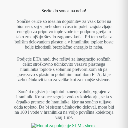
Sezite do sonca na nebu!
Sončne celice so idealna dopolnitev za vsak kotel na
biomaso, saj v prehodnem času in poleti zagotavljajo
energijo za pripravo tople vode ter podporo gretja in
tako zmanjšajo število zagonov kotla. Pri tem velja: z
boljšim delovanjem plastenja v hranilniku toplote boste
bolje izkoristili brezplačno energijo iz neba.
Podjetje ETA nudi dve rešitvi za integracijo sončnih
celic: stroškovno učinkovito vezavo plastnega
hranilnika toplote s solarnim pretvornikom ali pa
povezavo s plastnim polnilnim modulom ETA, ki je
zelo učinkovit tako za velike kot za manjše sisteme.
Sončni register je toplotni izmenjevalnik, vgrajen v
hranilnik. Ko sonce segreje vodo v kolektorju, se ta s
črpalko prenese do hranilnika, kjer na sončno tuljavo
odda toploto. Da bi sistem učinkovito deloval, mora biti
na 100 l vode v hranilniku na voljo površina kolektorja
vsaj 1 m².