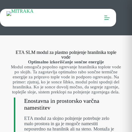
ETA SLM modul za plastno polnjenje hranilnika tople
vode
Optimalno izkoriščanje sončne energije
Modul omogoča popolno ogrevanje hranilnika toplote vode
po slojih. Ta zagotavlja optimalno rabo sončne termične
energije za pripravo tople vode in podporo ogrevanju. Na
primer: zjutraj, ko je sonce šibko, modul polni spodnji del
hranilnika. Ko je sonce dovolj močno, da segreje zgornje,
toplejše sloje, sistem preklopi na polnjenje zgornjega dela.
Enostavna in prostorsko varčna
namestitev
ETA modul za slojno polnjenje potrebuje zelo
malo prostora in ga je mogoče namestiti
neposredno na hranilnik ali na steno. Montaža je