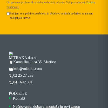
Od prejemanja obvestil se lahko kadar koli odjavite. Več podrobnosti:
Politika
zasebnosti
.
Strinjam se s politiko zasebnosti in obdelavo osebnih podatkov za namen
pošiljanja e-novic.
MITRAKA d.o.o.
Kamniška ulica 35, Maribor
info@mitraka.com
02 25 27 283
041 642 301
PODJETJE
Kontakt
Načrtovanje, dobava, montaža in prvi zagon