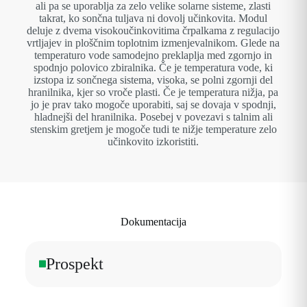
ali pa se uporablja za zelo velike solarne sisteme, zlasti
takrat, ko sončna tuljava ni dovolj učinkovita. Modul
deluje z dvema visokoučinkovitima črpalkama z regulacijo
vrtljajev in ploščnim toplotnim izmenjevalnikom. Glede na
temperaturo vode samodejno preklaplja med zgornjo in
spodnjo polovico zbiralnika. Če je temperatura vode, ki
izstopa iz sončnega sistema, visoka, se polni zgornji del
hranilnika, kjer so vroče plasti. Če je temperatura nižja, pa
jo je prav tako mogoče uporabiti, saj se dovaja v spodnji,
hladnejši del hranilnika. Posebej v povezavi s talnim ali
stenskim gretjem je mogoče tudi te nižje temperature zelo
učinkovito izkoristiti.
Dokumentacija
Prospekt