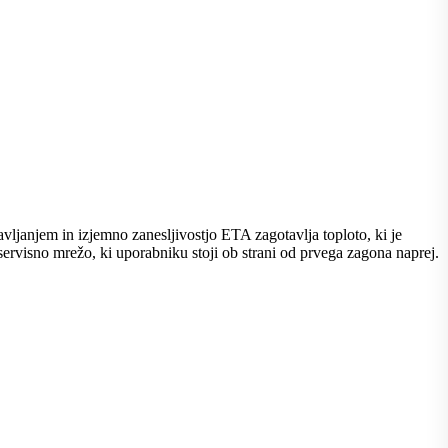
vljanjem in izjemno zanesljivostjo ETA zagotavlja toploto, ki je
servisno mrežo, ki uporabniku stoji ob strani od prvega zagona naprej.