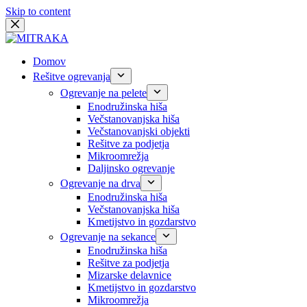
Skip to content
Domov
Rešitve ogrevanja
Ogrevanje na pelete
Enodružinska hiša
Večstanovanjska hiša
Večstanovanjski objekti
Rešitve za podjetja
Mikroomrežja
Daljinsko ogrevanje
Ogrevanje na drva
Enodružinska hiša
Večstanovanjska hiša
Kmetijstvo in gozdarstvo
Ogrevanje na sekance
Enodružinska hiša
Rešitve za podjetja
Mizarske delavnice
Kmetijstvo in gozdarstvo
Mikroomrežja